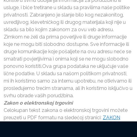
koriste u svrhu dobijanja informacija za porudžbinu ili
usluge, i biće tretirane u skladu sa pravilima naše politike
privatnosti. Zabranjeno je slanje bilo kog nezakonitog,
uvredljivog, klevetničkog ili drugog materijala koji nije u
skladu sa bilo kojim zakonom za ovu veb adresu.
Zimkom ne želi da prima poverljive ili druge informacije
koje ne mogu biti slobodno dostupne. Sve informacije ili
druge komunikacije koje pošaljete na ovu adresu neće se
smatrati povjerljivima i onima koji se ne mogu slobodno
ponovno koristiti.Ova grupa podataka ne uključuje vaše
lične podatke. U skladu sa našom politikom privatnosti,
mi ih koristimo samo za internu upotrebu, ne otkrivamo ili
prosleđujemo trećim stranama, ali ih koristimo isključivo u
svrhu obrade vaših porudžbina.
Zakon o elektronskoj trgovini
Celokupan tekst zakona o elektronskoj trgovini možete
preuzeti u PDF formatu na sledećoj stranici:
ZAKON