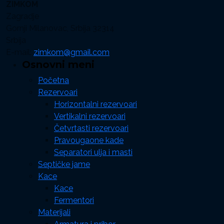
ZIMKOM
Zagradje
Gornji Milanovac, Srbija 32314
Srbija
E-mail:
zimkom@gmail.com
Osnovni meni
Početna
Rezervoari
Horizontalni rezervoari
Vertikalni rezervoari
Četvrtasti rezervoari
Pravougaone kade
Separatori ulja i masti
Septičke jame
Kace
Kace
Fermentori
Materijali