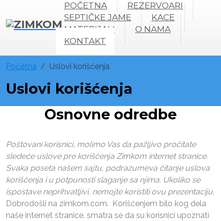
POČETNA
REZERVOARI
SEPTIČKE JAME
KACE
MATERIJALI
O NAMA
KONTAKT
Početna
Uslovi korišćenja
Uslovi korišćenja
Osnovne odredbe
Poštovani korisnici, molimo Vas da pažljivo pročitate
sledeće uslove pre korišćenja Zimkom internet stranice.
Svaka poseta našem sajtu, podrazumeva čitanje uslova
korišćenja i u potpunosti slaganje sa njima. Ukoliko se
ispostave neprihvatljivi, nemojte koristiti ovu prezentaciju.
Dobrodošli na zimkom.com. Korišćenjem bilo kog dela
naše internet stranice, smatra se da su korisnici upoznati