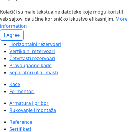
Kolačići su male tekstualne datoteke koje mogu koristiti
veb sajtovi da učine korisničko iskustvo efikasnijim.
More
information
I Agree
Horizontalni rezervoari
Vertikalni rezervoari
Četvrtasti rezervoari
Pravougaone kade
Separatori ulja i masti
Kace
Fermentori
Armatura i pribor
Rukovanje i montaža
Reference
Sertifikati