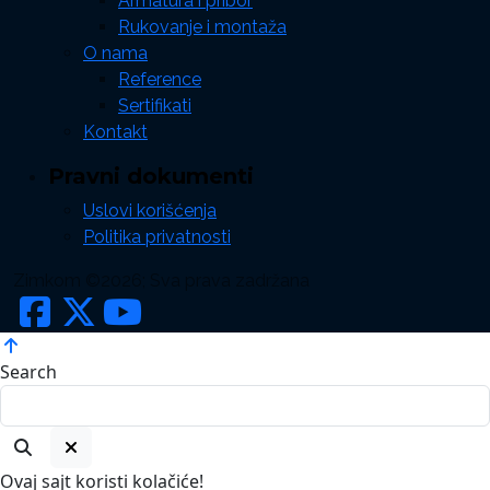
Armatura i pribor
Rukovanje i montaža
O nama
Reference
Sertifikati
Kontakt
Pravni dokumenti
Uslovi korišćenja
Politika privatnosti
Zimkom ©2026; Sva prava zadržana
Search
Ovaj sajt koristi kolačiće!