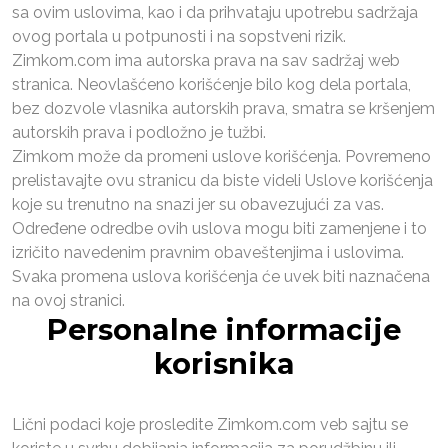
sa ovim uslovima, kao i da prihvataju upotrebu sadržaja
ovog portala u potpunosti i na sopstveni rizik.
Zimkom.com ima autorska prava na sav sadržaj web
stranica. Neovlašćeno korišćenje bilo kog dela portala,
bez dozvole vlasnika autorskih prava, smatra se kršenjem
autorskih prava i podložno je tužbi.
Zimkom može da promeni uslove korišćenja. Povremeno
prelistavajte ovu stranicu da biste videli Uslove korišćenja
koje su trenutno na snazi jer su obavezujući za vas.
Određene odredbe ovih uslova mogu biti zamenjene i to
izričito navedenim pravnim obaveštenjima i uslovima.
Svaka promena uslova korišćenja će uvek biti naznačena
na ovoj stranici.
Personalne informacije
korisnika
Lični podaci koje prosledite Zimkom.com veb sajtu se