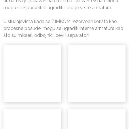
armatura je prikazan na crtežima. Na zahtev naručioca
mogu se isporučiti ili ugraditi i druge vrste armatura.
U slučajevima kada se ZIMKOM rezervoari koriste kao
procesne posude, mogu se ugraditi interne armature kao
što su mikseri, odbojnici, cevi i separatori.