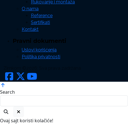
Rukovanje i montaža
O nama
Reference
Sertifikati
Kontakt
Pravni dokumenti
Uslovi korišćenja
Politika privatnosti
Zimkom ©2026; Sva prava zadržana
Search
Ovaj sajt koristi kolačiće!