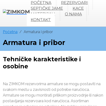
POČETNA
REZERVOARI
SEPTIČKE JAME
KACE
MATERIJALI
O NAMA
KONTAKT
Početna
Armatura i pribor
Armatura i pribor
Tehničke karakteristike i
osobine
Na ZIMKOM rezervorima armature se mogu postaviti na
svakom mestu u zavisnosti od potrebe naručioca.
Armature se mogu montirati prilikom proizvodnje ili nakon
postavljanja rezervoara kod naručioca. Asortiman