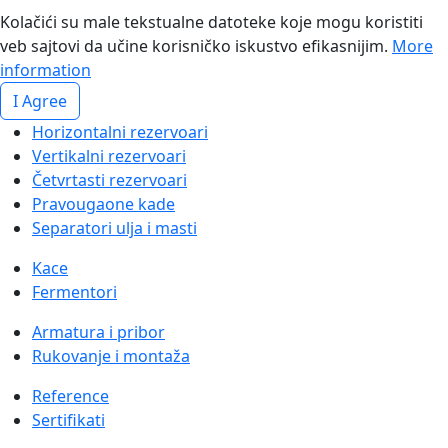
Kolačići su male tekstualne datoteke koje mogu koristiti
veb sajtovi da učine korisničko iskustvo efikasnijim.
More
information
I Agree
Horizontalni rezervoari
Vertikalni rezervoari
Četvrtasti rezervoari
Pravougaone kade
Separatori ulja i masti
Kace
Fermentori
Armatura i pribor
Rukovanje i montaža
Reference
Sertifikati