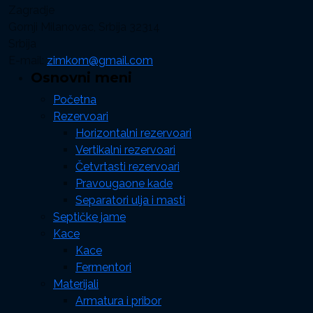
Zagradje
Gornji Milanovac, Srbija 32314
Srbija
E-mail:
zimkom@gmail.com
Osnovni meni
Početna
Rezervoari
Horizontalni rezervoari
Vertikalni rezervoari
Četvrtasti rezervoari
Pravougaone kade
Separatori ulja i masti
Septičke jame
Kace
Kace
Fermentori
Materijali
Armatura i pribor