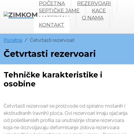
POČETNA
REZERVOARI
SEPTIČKE JAME
KACE
MATERIJALI
O NAMA
KONTAKT
Početna
Četvrtasti rezervoari
Četvrtasti rezervoari
Tehničke karakteristike i
osobine
Četvrtasti rezervoari se proizvode od spiralno motanih i
ekstrudiranih (ravnih) ploča. Ovi rezervoari imaju ojačanja
od polietilenskih profila sa unutrašnje strane rezervoara
koja ne dozvoljavaju deformisanje zidova rezervoara