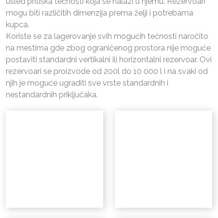
usled pritiska tečnosti koja se nalazi u njemu. Rezervoari
mogu biti različitih dimenzija prema želji i potrebama
kupca.
Koriste se za lagerovanje svih mogućih tečnosti naročito
na mestima gde zbog ograničenog prostora nije moguće
postaviti standardni vertikalni ili horizontalni rezervoar. Ovi
rezervoari se proizvode od 200l do 10 000 l i na svaki od
njih je moguće ugraditi sve vrste standardnih i
nestandardnih priključaka.