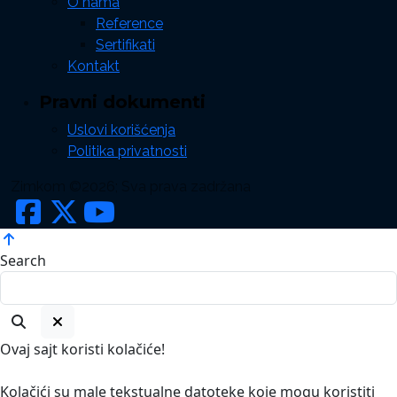
O nama
Reference
Sertifikati
Kontakt
Pravni dokumenti
Uslovi korišćenja
Politika privatnosti
Zimkom ©2026; Sva prava zadržana
Search
Ovaj sajt koristi kolačiće!
Kolačići su male tekstualne datoteke koje mogu koristiti