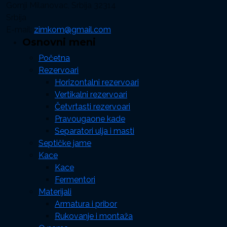
Gornji Milanovac, Srbija 32314
Srbija
E-mail:
zimkom@gmail.com
Osnovni meni
Početna
Rezervoari
Horizontalni rezervoari
Vertikalni rezervoari
Četvrtasti rezervoari
Pravougaone kade
Separatori ulja i masti
Septičke jame
Kace
Kace
Fermentori
Materijali
Armatura i pribor
Rukovanje i montaža