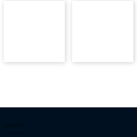
ZIMKOM
Zagradje